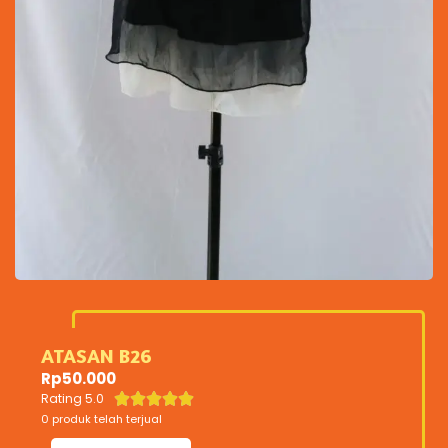
ATASAN B26
Rp
50.000
Rating 5.0





0 produk telah terjual