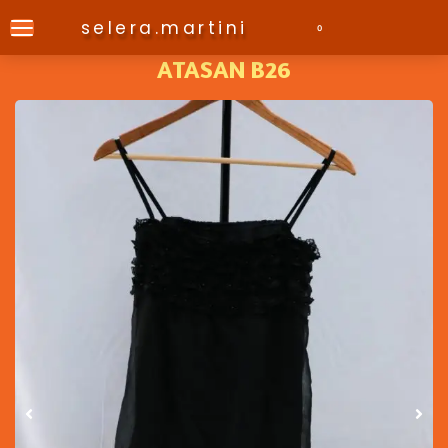
selera.martini
0
ATASAN B26