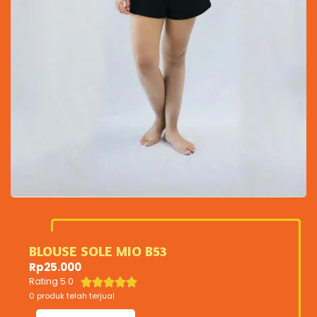
BLOUSE SOLE MIO B53
Rp
25.000
Rating 5.0





0 produk telah terjual