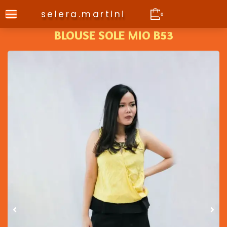
selera.martini
0
BLOUSE SOLE MIO B53