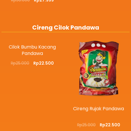
Rp
30.000
Rp
27.999
Cireng Cilok Pandawa
Cilok Bumbu Kacang
Pandawa
Rp
25.000
Rp
22.500
Cireng Rujak Pandawa
Rp
25.000
Rp
22.500