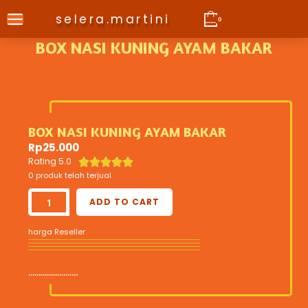
selera.martini
0
BOX NASI KUNING AYAM BAKAR
BOX NASI KUNING AYAM BAKAR
Rp
25.000
Rating 5.0





0 produk telah terjual
ADD TO CART
harga Reseller
........................