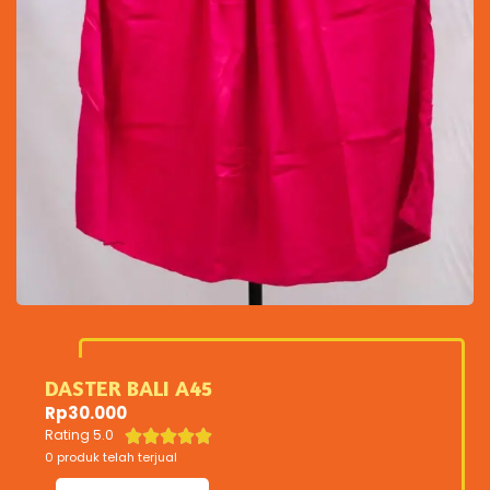
DASTER BALI A45
Rp
30.000
Rating 5.0





0 produk telah terjual