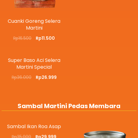
Cuanki Goreng Selera
Martini
Rp
16.500
Rp
11.500
Super Baso Aci Selera
Martini Special
Rp
36.000
Rp
26.999
Sambal Martini Pedas Membara
Sambal Ikan Roa Asap
Rp
35.000
Rp
29.999