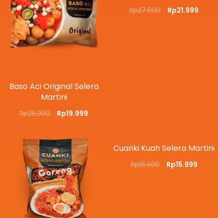
Rp
27.000
Rp
21.999
Baso Aci Original Selera
Martini
Rp
25.000
Rp
19.999
Cuanki Kuah Selera Martini
Rp
16.500
Rp
15.999