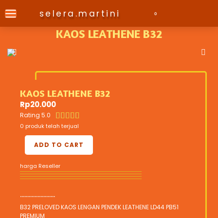
selera.martini
0
KAOS LEATHENE B32
KAOS LEATHENE B32
Rp
20.000
Rating 5.0





0 produk telah terjual
ADD TO CART
harga Reseller
........................
B32 PRELOVED KAOS LENGAN PENDEK LEATHENE LD44 PB51
PREMIUM